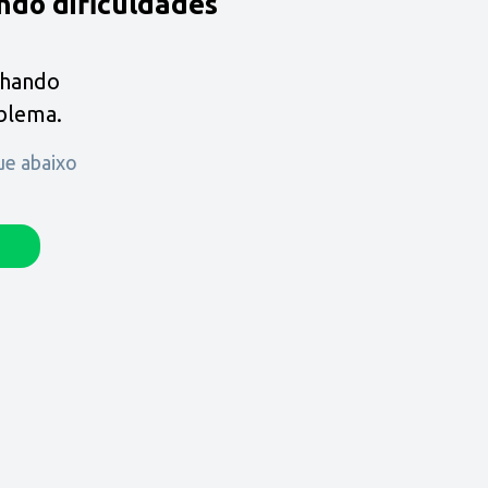
ndo dificuldades
lhando
oblema.
que abaixo