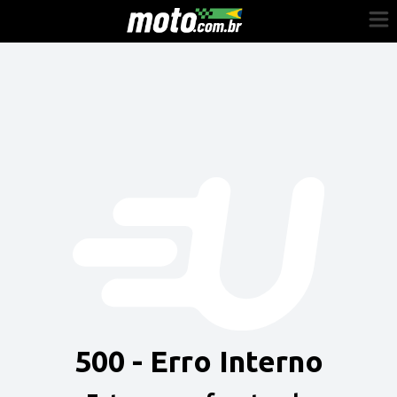
Cadastre-se
Entrar
Vender
Painel do Revendedor
Anuncie sua moto
500 - Erro Interno