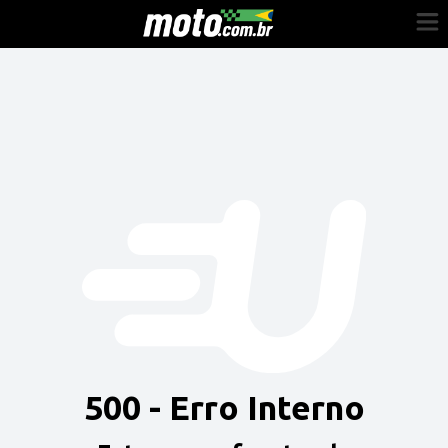
Cadastre-se
Entrar
Vender
Painel do Revendedor
Anuncie sua moto
500 - Erro Interno