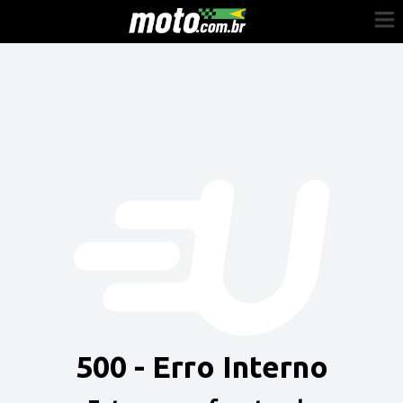
Cadastre-se
Entrar
Vender
Painel do Revendedor
Anuncie sua moto
500 - Erro Interno