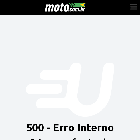
Cadastre-se
Entrar
Vender
Painel do Revendedor
Anuncie sua moto
500 - Erro Interno