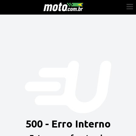
Cadastre-se
Entrar
Vender
Painel do Revendedor
Anuncie sua moto
500 - Erro Interno