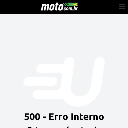
Cadastre-se
Entrar
Vender
Painel do Revendedor
Anuncie sua moto
500 - Erro Interno