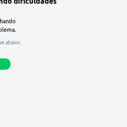
ndo dificuldades
lhando
oblema.
que abaixo