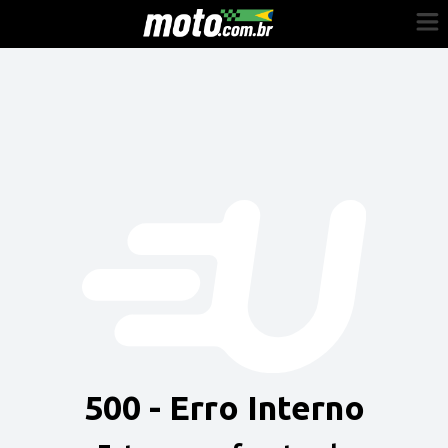
Cadastre-se
Entrar
Vender
Painel do Revendedor
Anuncie sua moto
500 - Erro Interno