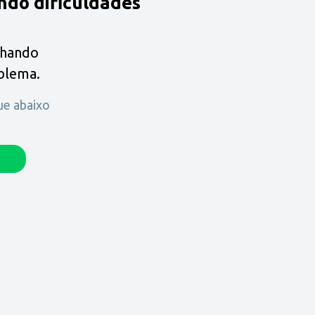
ndo dificuldades
lhando
oblema.
que abaixo