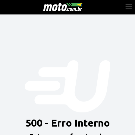
Cadastre-se
Entrar
Vender
Painel do Revendedor
Anuncie sua moto
500 - Erro Interno