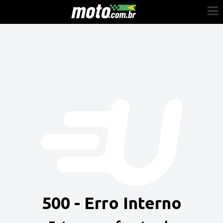
Cadastre-se
Entrar
Vender
Painel do Revendedor
Anuncie sua moto
500 - Erro Interno