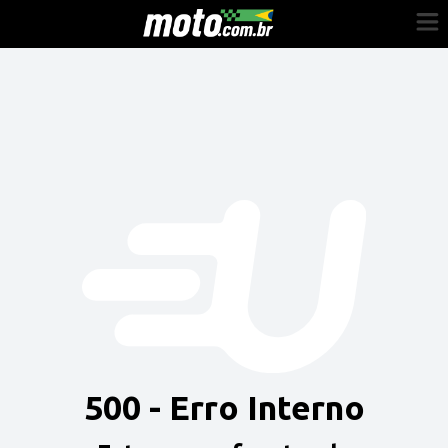
Cadastre-se
Entrar
Vender
Painel do Revendedor
Anuncie sua moto
500 - Erro Interno