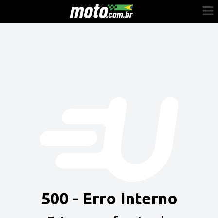
Cadastre-se
Entrar
Vender
Painel do Revendedor
Anuncie sua moto
500 - Erro Interno