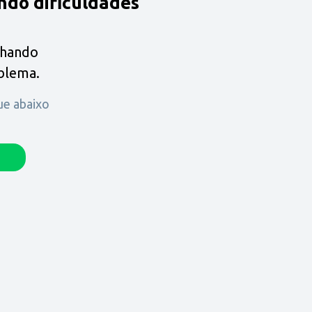
ndo dificuldades
lhando
oblema.
que abaixo