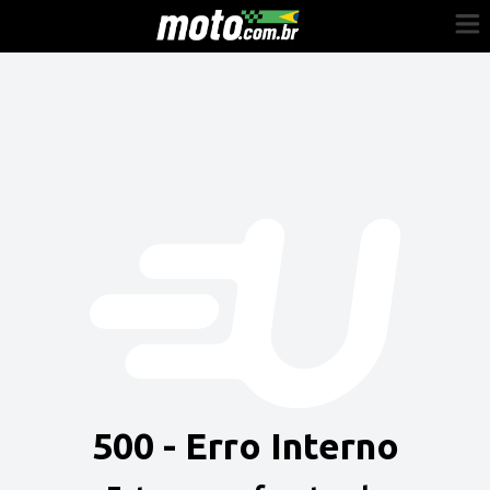
Cadastre-se
Entrar
Vender
Painel do Revendedor
Anuncie sua moto
500 - Erro Interno