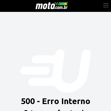
Cadastre-se
Entrar
Vender
Painel do Revendedor
Anuncie sua moto
500 - Erro Interno