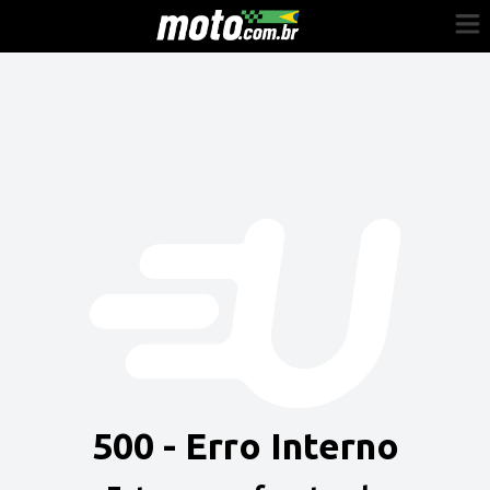
Cadastre-se
Entrar
Vender
Painel do Revendedor
Anuncie sua moto
500 - Erro Interno