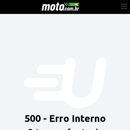
Cadastre-se
Entrar
Vender
Painel do Revendedor
Anuncie sua moto
500 - Erro Interno