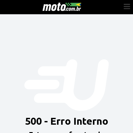
Cadastre-se
Entrar
Vender
Painel do Revendedor
Anuncie sua moto
500 - Erro Interno