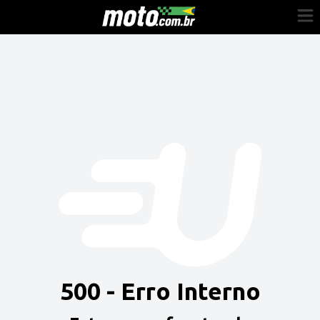
Cadastre-se
Entrar
Vender
Painel do Revendedor
Anuncie sua moto
500 - Erro Interno