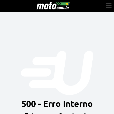
Cadastre-se
Entrar
Vender
Painel do Revendedor
Anuncie sua moto
500 - Erro Interno