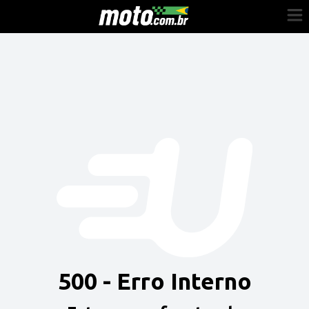
Cadastre-se
Entrar
Vender
Painel do Revendedor
Anuncie sua moto
500 - Erro Interno