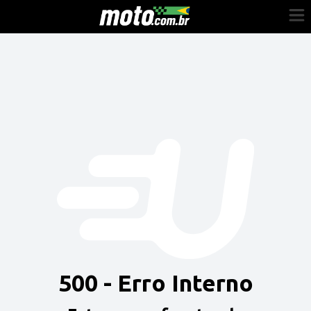
Cadastre-se
Entrar
Vender
Painel do Revendedor
Anuncie sua moto
500 - Erro Interno