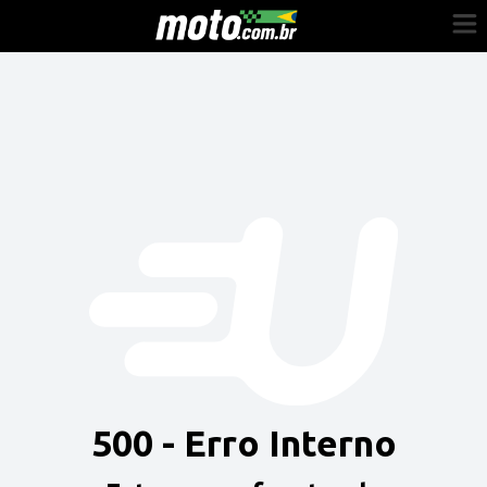
Cadastre-se
Entrar
Vender
Painel do Revendedor
Anuncie sua moto
500 - Erro Interno