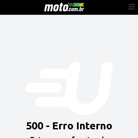
Cadastre-se
Entrar
Vender
Painel do Revendedor
Anuncie sua moto
500 - Erro Interno