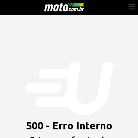
Cadastre-se
Entrar
Vender
Painel do Revendedor
Anuncie sua moto
500 - Erro Interno