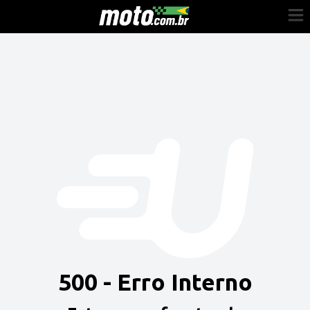
Cadastre-se
Entrar
Vender
Painel do Revendedor
Anuncie sua moto
500 - Erro Interno