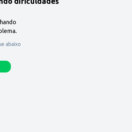
ndo dificuldades
lhando
oblema.
que abaixo