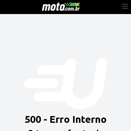
Cadastre-se
Entrar
Vender
Painel do Revendedor
Anuncie sua moto
500 - Erro Interno