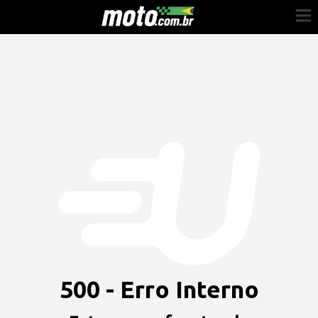
Cadastre-se
Entrar
Vender
Painel do Revendedor
Anuncie sua moto
500 - Erro Interno