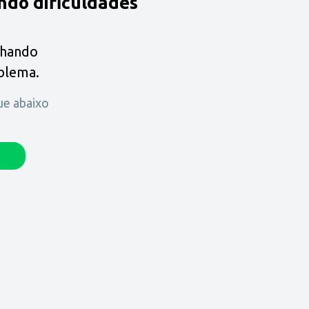
ndo dificuldades
lhando
oblema.
que abaixo