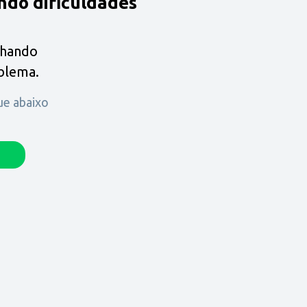
ndo dificuldades
lhando
oblema.
que abaixo