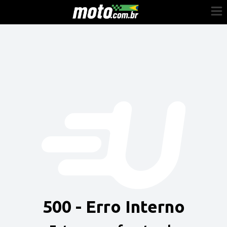
Cadastre-se
Entrar
Vender
Painel do Revendedor
Anuncie sua moto
500 - Erro Interno