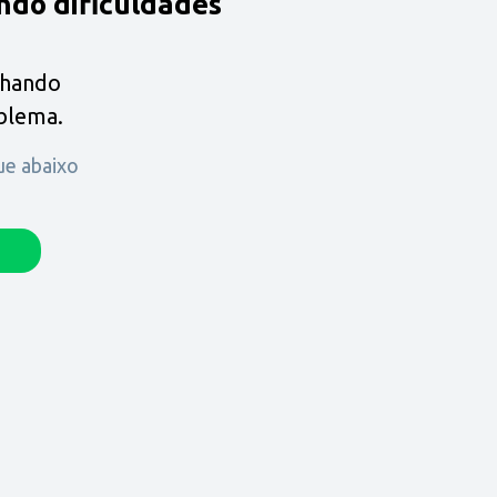
ndo dificuldades
lhando
oblema.
que abaixo