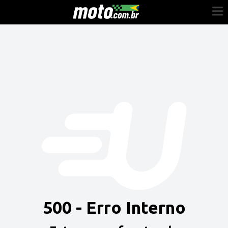
Cadastre-se
Entrar
Vender
Painel do Revendedor
Anuncie sua moto
500 - Erro Interno