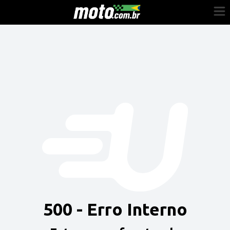
Cadastre-se
Entrar
Vender
Painel do Revendedor
Anuncie sua moto
500 - Erro Interno