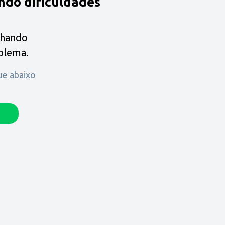
ndo dificuldades
lhando
oblema.
que abaixo