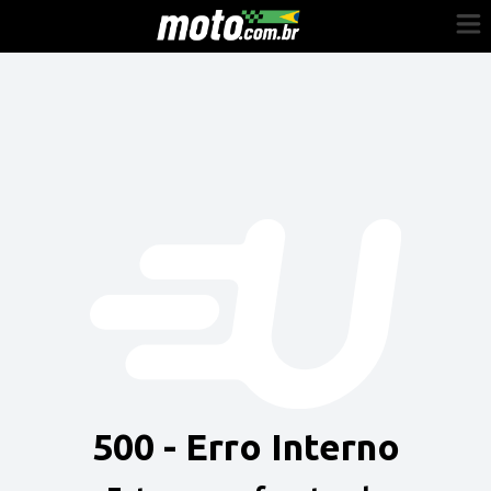
Cadastre-se
Entrar
Vender
Painel do Revendedor
Anuncie sua moto
500 - Erro Interno