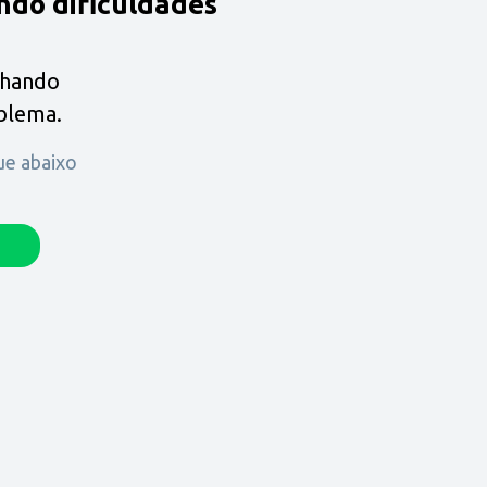
ndo dificuldades
lhando
oblema.
que abaixo