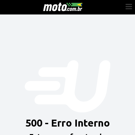
Cadastre-se
Entrar
Vender
Painel do Revendedor
Anuncie sua moto
500 - Erro Interno