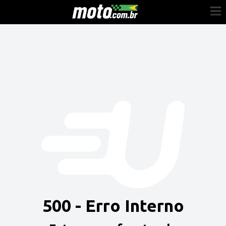
Cadastre-se
Entrar
Vender
Painel do Revendedor
Anuncie sua moto
500 - Erro Interno