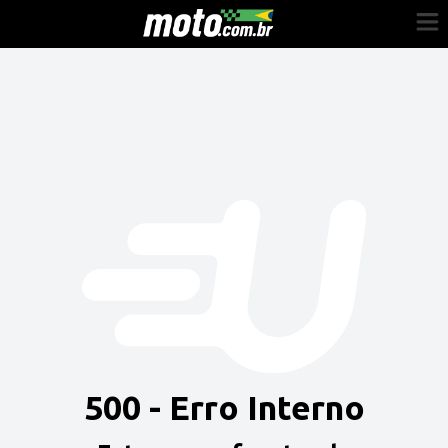
Cadastre-se
Entrar
Vender
Painel do Revendedor
Anuncie sua moto
500 - Erro Interno