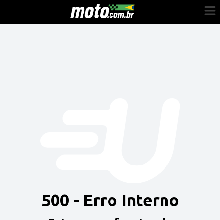
Cadastre-se
Entrar
Vender
Painel do Revendedor
Anuncie sua moto
500 - Erro Interno