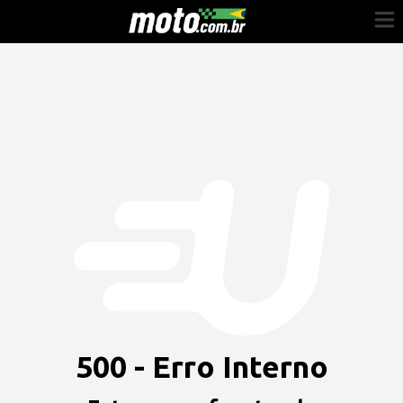
Cadastre-se
Entrar
Vender
Painel do Revendedor
Anuncie sua moto
500 - Erro Interno