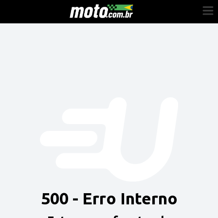
Cadastre-se
Entrar
Vender
Painel do Revendedor
Anuncie sua moto
500 - Erro Interno