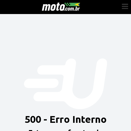
Cadastre-se
Entrar
Vender
Painel do Revendedor
Anuncie sua moto
500 - Erro Interno