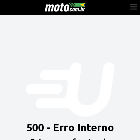
Cadastre-se
Entrar
Vender
Painel do Revendedor
Anuncie sua moto
500 - Erro Interno