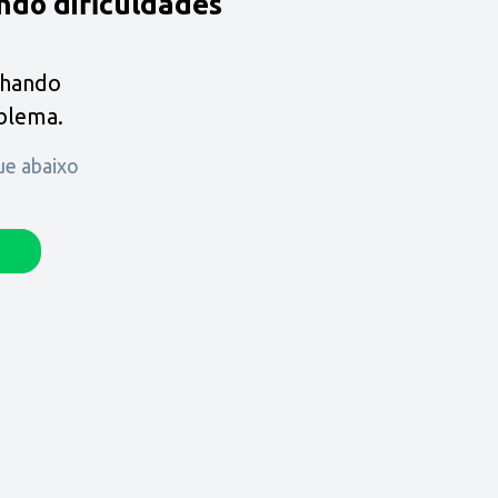
ndo dificuldades
lhando
oblema.
que abaixo