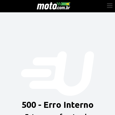
Cadastre-se
Entrar
Vender
Painel do Revendedor
Anuncie sua moto
500 - Erro Interno